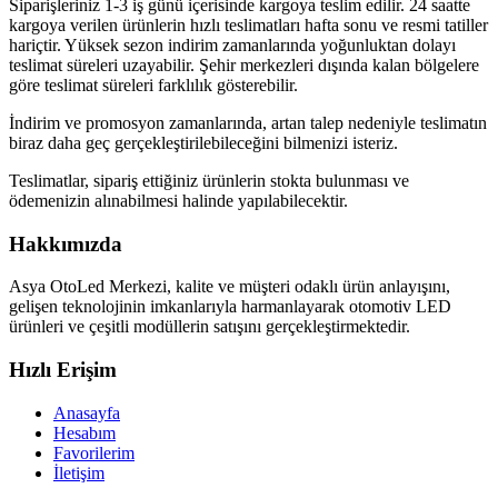
Siparişleriniz 1-3 iş günü içerisinde kargoya teslim edilir. 24 saatte
kargoya verilen ürünlerin hızlı teslimatları hafta sonu ve resmi tatiller
hariçtir. Yüksek sezon indirim zamanlarında yoğunluktan dolayı
teslimat süreleri uzayabilir. Şehir merkezleri dışında kalan bölgelere
göre teslimat süreleri farklılık gösterebilir.
İndirim ve promosyon zamanlarında, artan talep nedeniyle teslimatın
biraz daha geç gerçekleştirilebileceğini bilmenizi isteriz.
Teslimatlar, sipariş ettiğiniz ürünlerin stokta bulunması ve
ödemenizin alınabilmesi halinde yapılabilecektir.
Hakkımızda
Asya OtoLed Merkezi, kalite ve müşteri odaklı ürün anlayışını,
gelişen teknolojinin imkanlarıyla harmanlayarak otomotiv LED
ürünleri ve çeşitli modüllerin satışını gerçekleştirmektedir.
Hızlı Erişim
Anasayfa
Hesabım
Favorilerim
İletişim