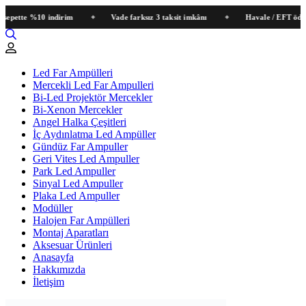
tte %10 indirim
Vade farksız 3 taksit imkânı
Havale / EFT ödemeleri
Led Far Ampülleri
Mercekli Led Far Ampulleri
Bi-Led Projektör Mercekler
Bi-Xenon Mercekler
Angel Halka Çeşitleri
İç Aydınlatma Led Ampüller
Gündüz Far Ampuller
Geri Vites Led Ampuller
Park Led Ampuller
Sinyal Led Ampuller
Plaka Led Ampuller
Modüller
Halojen Far Ampülleri
Montaj Aparatları
Aksesuar Ürünleri
Anasayfa
Hakkımızda
İletişim