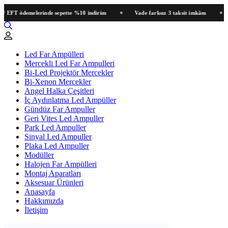
T ödemelerinde sepette %10 indirim
Vade farksız 3 taksit imkânı
Ha
Led Far Ampülleri
Mercekli Led Far Ampulleri
Bi-Led Projektör Mercekler
Bi-Xenon Mercekler
Angel Halka Çeşitleri
İç Aydınlatma Led Ampüller
Gündüz Far Ampuller
Geri Vites Led Ampuller
Park Led Ampuller
Sinyal Led Ampuller
Plaka Led Ampuller
Modüller
Halojen Far Ampülleri
Montaj Aparatları
Aksesuar Ürünleri
Anasayfa
Hakkımızda
İletişim