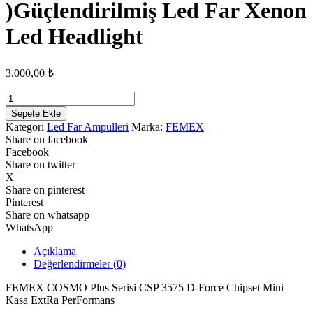
)Güçlendirilmiş Led Far Xenon
Led Headlight
3.000,00
₺
FEMEX
COSMO
Sepete Ekle
PLUS
Kategori
Led Far Ampülleri
Marka:
FEMEX
HIR2
Share on facebook
9012
Facebook
(
Share on twitter
Yeni
X
Versiyon
Share on pinterest
)Güçlendirilmiş
Pinterest
Led
Share on whatsapp
Far
WhatsApp
Xenon
Led
Açıklama
Headlight
Değerlendirmeler (0)
adet
FEMEX COSMO Plus Serisi CSP 3575 D-Force Chipset Mini
Kasa ExtRa PerFormans