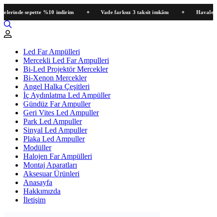
nde sepette %10 indirim
Vade farksız 3 taksit imkânı
Havale / EFT 
Led Far Ampülleri
Mercekli Led Far Ampulleri
Bi-Led Projektör Mercekler
Bi-Xenon Mercekler
Angel Halka Çeşitleri
İç Aydınlatma Led Ampüller
Gündüz Far Ampuller
Geri Vites Led Ampuller
Park Led Ampuller
Sinyal Led Ampuller
Plaka Led Ampuller
Modüller
Halojen Far Ampülleri
Montaj Aparatları
Aksesuar Ürünleri
Anasayfa
Hakkımızda
İletişim