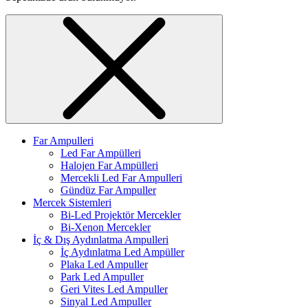
Far Ampulleri
Led Far Ampülleri
Halojen Far Ampülleri
Mercekli Led Far Ampulleri
Gündüz Far Ampuller
Mercek Sistemleri
Bi-Led Projektör Mercekler
Bi-Xenon Mercekler
İç & Dış Aydınlatma Ampulleri
İç Aydınlatma Led Ampüller
Plaka Led Ampuller
Park Led Ampuller
Geri Vites Led Ampuller
Sinyal Led Ampuller