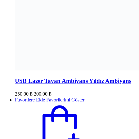
USB Lazer Tavan Ambiyans Yıldız Ambiyans
Orijinal
Şu
250,00
₺
200,00
₺
fiyat:
andaki
Favorilere Ekle
Favorilerimi Göster
fiyat:
250,00 ₺.
200,00 ₺.