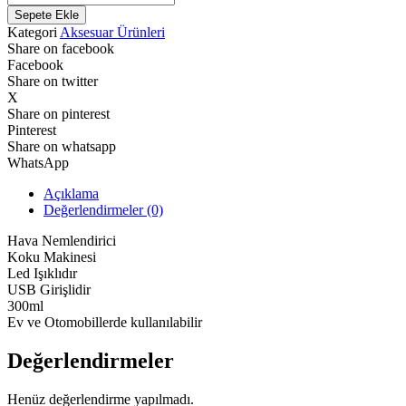
Nemlendirici
Sepete Ekle
Koku
Kategori
Aksesuar Ürünleri
Makinesi
Share on facebook
adet
Facebook
Share on twitter
X
Share on pinterest
Pinterest
Share on whatsapp
WhatsApp
Açıklama
Değerlendirmeler (0)
Hava Nemlendirici
Koku Makinesi
Led Işıklıdır
USB Girişlidir
300ml
Ev ve Otomobillerde kullanılabilir
Değerlendirmeler
Henüz değerlendirme yapılmadı.