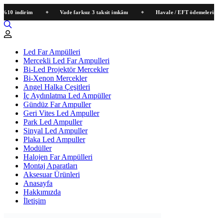
 indirim
Vade farksız 3 taksit imkânı
Havale / EFT ödemelerinde sep
Led Far Ampülleri
Mercekli Led Far Ampulleri
Bi-Led Projektör Mercekler
Bi-Xenon Mercekler
Angel Halka Çeşitleri
İç Aydınlatma Led Ampüller
Gündüz Far Ampuller
Geri Vites Led Ampuller
Park Led Ampuller
Sinyal Led Ampuller
Plaka Led Ampuller
Modüller
Halojen Far Ampülleri
Montaj Aparatları
Aksesuar Ürünleri
Anasayfa
Hakkımızda
İletişim