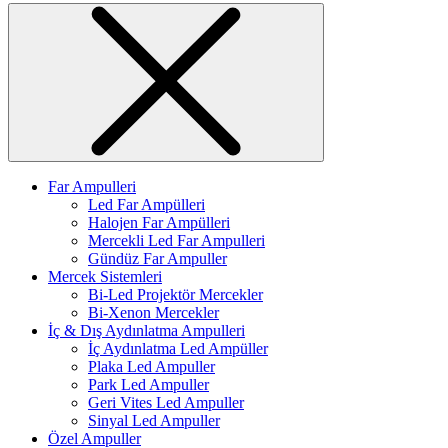
Far Ampulleri
Led Far Ampülleri
Halojen Far Ampülleri
Mercekli Led Far Ampulleri
Gündüz Far Ampuller
Mercek Sistemleri
Bi-Led Projektör Mercekler
Bi-Xenon Mercekler
İç & Dış Aydınlatma Ampulleri
İç Aydınlatma Led Ampüller
Plaka Led Ampuller
Park Led Ampuller
Geri Vites Led Ampuller
Sinyal Led Ampuller
Özel Ampuller