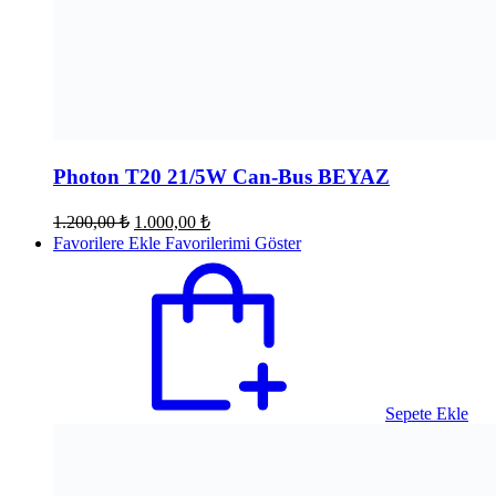
Photon T20 21/5W Can-Bus BEYAZ
Orijinal
Şu
1.200,00
₺
1.000,00
₺
fiyat:
andaki
Favorilere Ekle
Favorilerimi Göster
fiyat:
1.200,00 ₺.
1.000,00 ₺.
Sepete Ekle