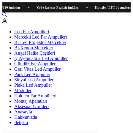
 indirim
Vade farksız 3 taksit imkânı
Havale / EFT ödemelerinde sep
Led Far Ampülleri
Mercekli Led Far Ampulleri
Bi-Led Projektör Mercekler
Bi-Xenon Mercekler
Angel Halka Çeşitleri
İç Aydınlatma Led Ampüller
Gündüz Far Ampuller
Geri Vites Led Ampuller
Park Led Ampuller
Sinyal Led Ampuller
Plaka Led Ampuller
Modüller
Halojen Far Ampülleri
Montaj Aparatları
Aksesuar Ürünleri
Anasayfa
Hakkımızda
İletişim