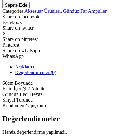
Sinyalli
Sepete Ekle
Far
Categories
Aksesuar Ürünleri
,
Gündüz Far Ampuller
Üstü
Share on facebook
LED
Facebook
Gündüz
Share on twitter
Ledi
X
adet
Share on pinterest
Pinterest
Share on whatsapp
WhatsApp
Açıklama
Değerlendirmeler (0)
60cm Boyunda
Kutu İçeriği 2 Adettir
Gündüz Ledi Beyaz
Sinyal Turuncu
Kendinden Yapışkanlı
Değerlendirmeler
Henüz değerlendirme yapılmadı.