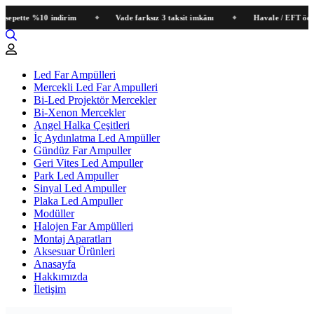
tte %10 indirim
Vade farksız 3 taksit imkânı
Havale / EFT ödemeler
Led Far Ampülleri
Mercekli Led Far Ampulleri
Bi-Led Projektör Mercekler
Bi-Xenon Mercekler
Angel Halka Çeşitleri
İç Aydınlatma Led Ampüller
Gündüz Far Ampuller
Geri Vites Led Ampuller
Park Led Ampuller
Sinyal Led Ampuller
Plaka Led Ampuller
Modüller
Halojen Far Ampülleri
Montaj Aparatları
Aksesuar Ürünleri
Anasayfa
Hakkımızda
İletişim