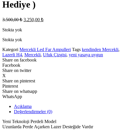
Hediye )
Orijinal
Şu
3.500,00
₺
3.250,00
₺
fiyat:
andaki
fiyat:
Stokta yok
3.500,00 ₺.
3.250,00 ₺.
Stokta yok
Kategori
Mercekli Led Far Ampulleri
Tags
kendinden Mercekli
,
Lazerli H4
,
Mercekli
,
Ufuk Çizgisi
,
yeni yasaya uygun
Share on facebook
Facebook
Share on twitter
X
Share on pinterest
Pinterest
Share on whatsapp
WhatsApp
Açıklama
Değerlendirmeler (0)
Yeni Teknoloji Perdeli Model
Uzunlarda Perde Açarken Lazer Desteğide Vardır