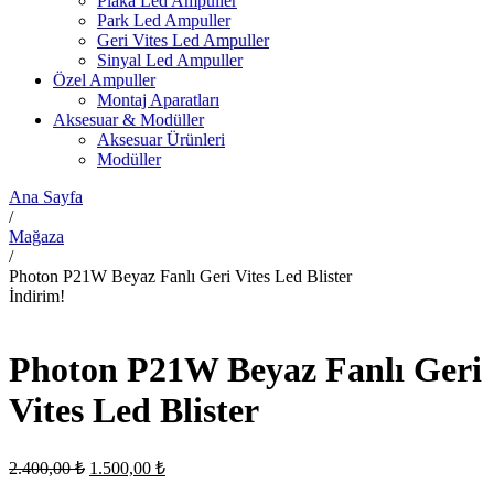
Plaka Led Ampuller
Park Led Ampuller
Geri Vites Led Ampuller
Sinyal Led Ampuller
Özel Ampuller
Montaj Aparatları
Aksesuar & Modüller
Aksesuar Ürünleri
Modüller
Ana Sayfa
/
Mağaza
/
Photon P21W Beyaz Fanlı Geri Vites Led Blister
İndirim!
Photon P21W Beyaz Fanlı Geri
Vites Led Blister
Orijinal
Şu
2.400,00
₺
1.500,00
₺
fiyat:
andaki