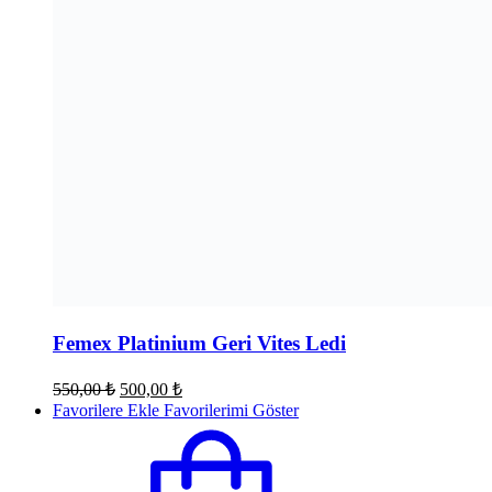
Femex Platinium Geri Vites Ledi
Orijinal
Şu
550,00
₺
500,00
₺
fiyat:
andaki
Favorilere Ekle
Favorilerimi Göster
fiyat:
550,00 ₺.
500,00 ₺.