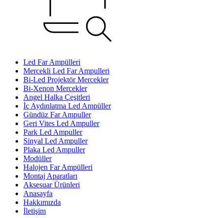
Led Far Ampülleri
Mercekli Led Far Ampulleri
Bi-Led Projektör Mercekler
Bi-Xenon Mercekler
Angel Halka Çeşitleri
İç Aydınlatma Led Ampüller
Gündüz Far Ampuller
Geri Vites Led Ampuller
Park Led Ampuller
Sinyal Led Ampuller
Plaka Led Ampuller
Modüller
Halojen Far Ampülleri
Montaj Aparatları
Aksesuar Ürünleri
Anasayfa
Hakkımızda
İletişim