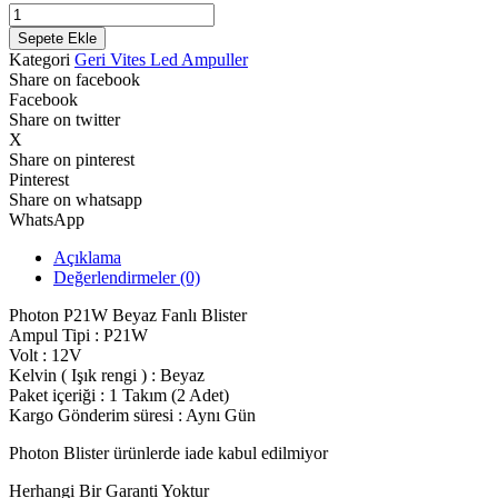
fiyat:
Photon
2.400,00 ₺.
P21W
1.500,00 ₺.
Sepete Ekle
Beyaz
Kategori
Geri Vites Led Ampuller
Fanlı
Share on facebook
Geri
Facebook
Vites
Share on twitter
Led
X
Blister
Share on pinterest
adet
Pinterest
Share on whatsapp
WhatsApp
Açıklama
Değerlendirmeler (0)
Photon P21W Beyaz Fanlı Blister
Ampul Tipi : P21W
Volt : 12V
Kelvin ( Işık rengi ) : Beyaz
Paket içeriği : 1 Takım (2 Adet)
Kargo Gönderim süresi : Aynı Gün
Photon Blister ürünlerde iade kabul edilmiyor
Herhangi Bir Garanti Yoktur