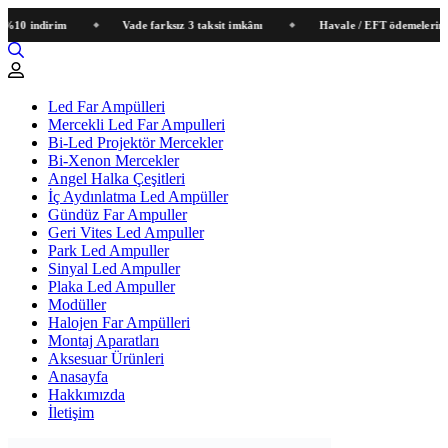
indirim
Vade farksız 3 taksit imkânı
Havale / EFT ödemelerinde sep
Led Far Ampülleri
Mercekli Led Far Ampulleri
Bi-Led Projektör Mercekler
Bi-Xenon Mercekler
Angel Halka Çeşitleri
İç Aydınlatma Led Ampüller
Gündüz Far Ampuller
Geri Vites Led Ampuller
Park Led Ampuller
Sinyal Led Ampuller
Plaka Led Ampuller
Modüller
Halojen Far Ampülleri
Montaj Aparatları
Aksesuar Ürünleri
Anasayfa
Hakkımızda
İletişim