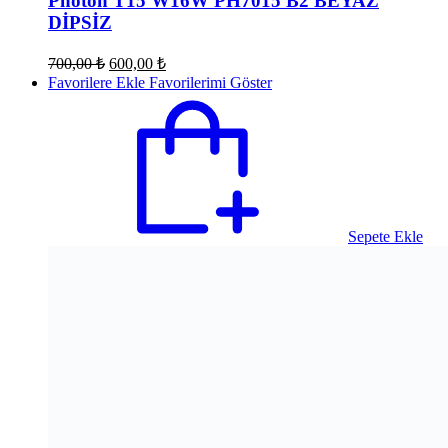
Photon T15 W16W PH7015 B2 BEYAZ
DİPSİZ
Orijinal
Şu
700,00
₺
600,00
₺
fiyat:
andaki
Favorilere Ekle
Favorilerimi Göster
fiyat:
700,00 ₺.
600,00 ₺.
Sepete Ekle